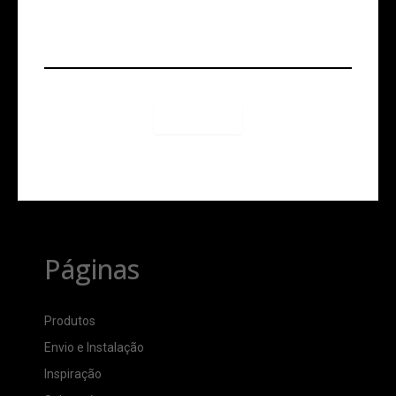
1
2
>
Páginas
Produtos
Envio e Instalação
Inspiração