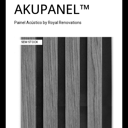
AKUPANEL™
AKUPANELS
V-
LINE
ROYAL
SPC
Painel Acústico by Royal Renovations
RENOVATIONS
AKUPANEL™
SEM STOCK