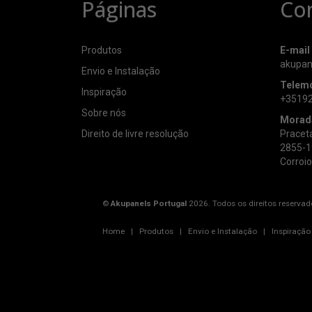
Páginas
Co
Produtos
E-mail
akupan
Envio e Instalação
Telem
Inspiração
+3519
Sobre nós
Morad
Direito de livre resolução
Praceta
2855-1
Corroio
©
Akupanels Portugal
2026. Todos os direitos reservad
Home
|
Produtos
|
Envio e Instalação
|
Inspiração