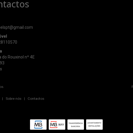
ntactos
elspt@gmail.com
óvel
28110570
a
 do Rouxinol nº 4E
93
s
os.
|
Sobre nós
|
Contactos