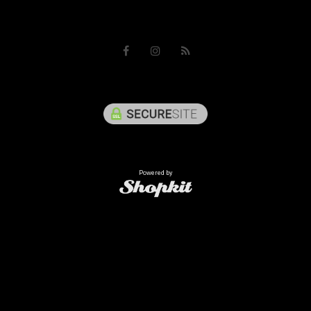
Powered by
o de uma chamada local', '9': 'Chamada para Rede Móvel Nacional' });